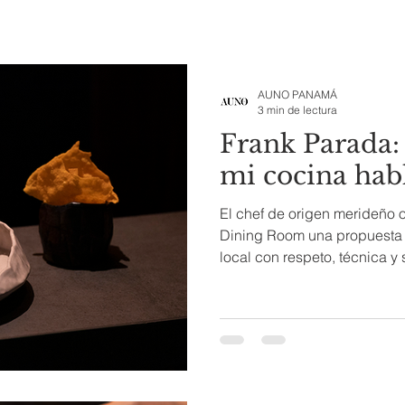
AUNO PANAMÁ
3 min de lectura
Frank Parada: 
mi cocina hab
El chef de origen merideño o
Dining Room una propuesta 
local con respeto, técnica y sin 
Briceño. Fotos por cortesía de Di
gastronómica vive un desper
se han posado sobre Caraca
cocineros insiste en apostar 
diversidad y la riqueza del
importan los obstáculos, p