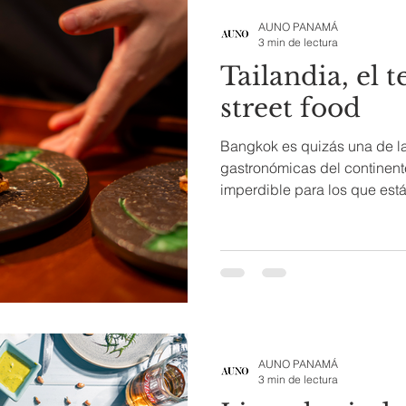
p
AUNO PANAMÁ
3 min de lectura
Tailandia, el 
street food
Bangkok es quizás una de l
gastronómicas del continente
imperdible para los que est
AUNO PANAMÁ
3 min de lectura