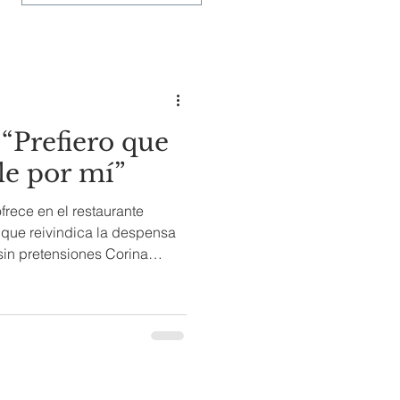
“Prefiero que
le por mí”
frece en el restaurante
que reivindica la despensa
pretensiones Corina
ning Room La escena
tar en Venezuela. Los ojos
s, donde una ola de
por lo suyo, en mostrar la
 producto a su manera. No
ueden más las ganas de hacer