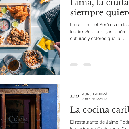
Lima, la ciuda
siempre quier
La capital del Perú es el de
foodie. Su oferta gastronómi
culturas y colores que la...
AUNO PANAMÁ
3 min de lectura
La cocina cari
El restaurante de Jaime Rodr
la ciudad de Cartagena, Col