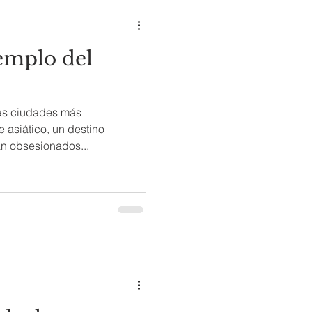
templo del
as ciudades más
 asiático, un destino
án obsesionados...