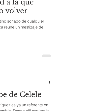
d a la que
o volver
stino soñado de cualquier
ca reúne un mestizaje de
be de Celele
íguez es ya un referente en
ombia. Desde allí explora la