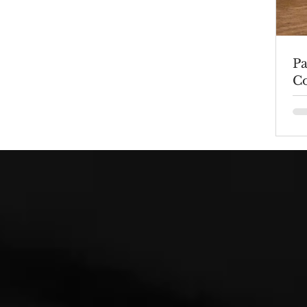
Pa
C
Co
tr