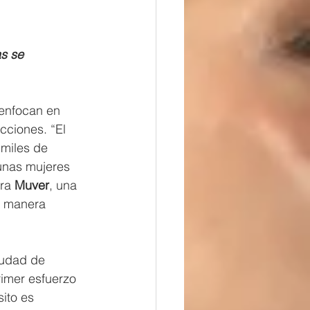
s se 
enfocan en 
cciones. “El 
 miles de 
unas mujeres 
ra 
Muver
, una 
e manera 
iudad de 
imer esfuerzo 
ito es 