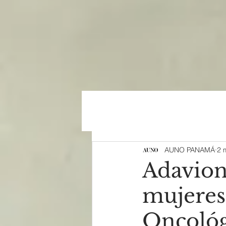
AUNO PANAMÁ
2 
Adavion 
mujeres 
Oncológ