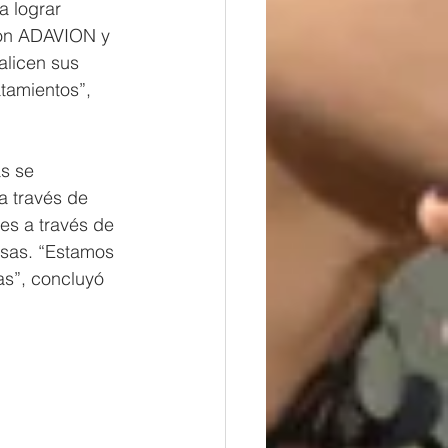
a lograr 
con ADAVION y 
alicen sus 
atamientos”, 
s se 
a través de 
jes a través de 
sas. “Estamos 
s”, concluyó 