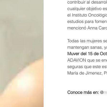
contribuir al desarr
cualquier objetivo e
el Instituto Oncológ
estudios para foment
mencionó Anna Caro
Todas las mujeres s
mantengan sanas, ya 
Muver del 15 de Oct
ADAVION que se enca
seguras que este es
María de Jimenez, 
Conoce más en: 
@
m