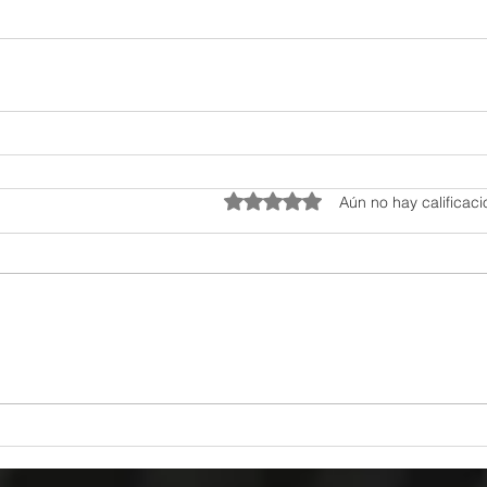
Obtuvo 0 de 5 estrellas.
Aún no hay calificac