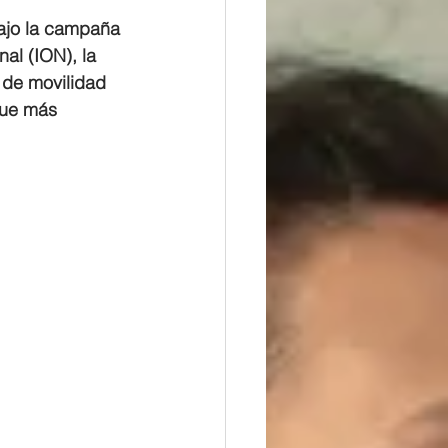
bajo la campaña 
al (ION), la 
 de movilidad 
que más 