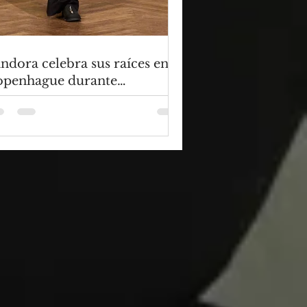
ndora celebra sus raíces en
openhague durante
penhagen Fashion Week a
avés de alianzas creativas