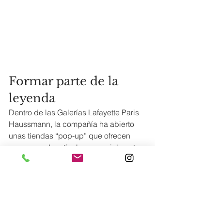
Formar parte de la 
leyenda
Dentro de las Galerías Lafayette Paris 
Haussmann, la compañía ha abierto 
unas tiendas “pop-up” que ofrecen 
una gama de artículos especialmente 
creados o reeditados para este 
aniversario. Maquetas de aviones 
antiguos o nuevos, una colección 
especial del 90º aniversario o 
colaboraciones inéditas con grandes 
marcas francesas. Para más 