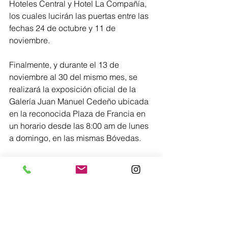
Hoteles Central y Hotel La Compañía, 
los cuales lucirán las puertas entre las 
fechas 24 de octubre y 11 de 
noviembre.
Finalmente, y durante el 13 de 
noviembre al 30 del mismo mes, se 
realizará la exposición oficial de la 
Galería Juan Manuel Cedeño ubicada 
en la reconocida Plaza de Francia en 
un horario desde las 8:00 am de lunes 
a domingo, en las mismas Bóvedas.
Esta subasta de The Casco Door 
Project, se está conviritendo poco a 
poco en un evento emblemático para 
el Casco Antiguo, atrayendo a 
coleccionistas, críticos de arte y 
amantes del arte de todo el mundo.