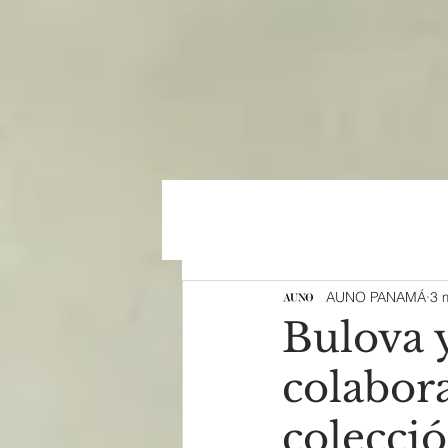
AUNO PANAMÁ
3 
Bulova 
colabora
colecció