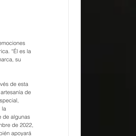
 emociones 
a. “Él es la 
marca, su 
avés de esta 
 artesanía de 
special, 
 la 
re de algunas 
mbre de 2022, 
mbién apoyará 