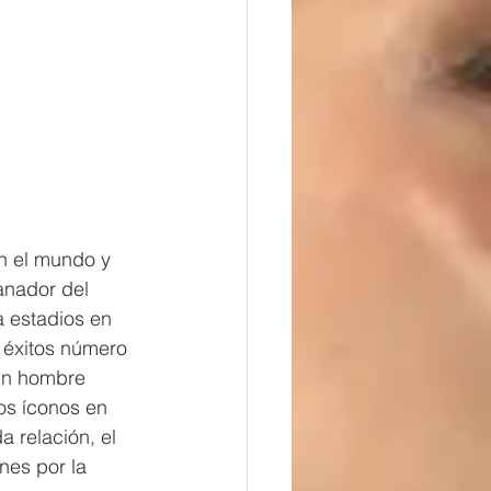
n el mundo y 
anador del 
 estadios en 
 éxitos número 
 un hombre 
os íconos en 
 relación, el 
nes por la 