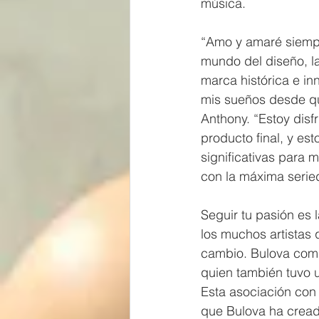
música.
“Amo y amaré siempr
mundo del diseño, la
marca histórica e i
mis sueños desde que
Anthony. “Estoy disf
producto final, y e
significativas para 
con la máxima seried
Seguir tu pasión es 
los muchos artistas 
cambio. Bulova compa
quien también tuvo u
Esta asociación con
que Bulova ha cread