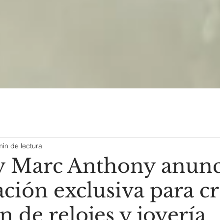
min de lectura
y Marc Anthony anun
ción exclusiva para cr
n de relojes y joyería