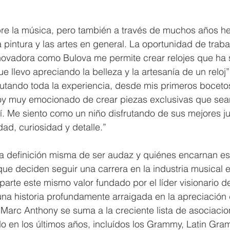
e la música, pero también a través de muchos años he 
 pintura y las artes en general. La oportunidad de traba
nnovadora como Bulova me permite crear relojes que ha 
 llevo apreciando la belleza y la artesanía de un reloj”
rutando toda la experiencia, desde mis primeros bocetos
stoy muy emocionado de crear piezas exclusivas que sea
mí. Me siento como un niño disfrutando de sus mejores j
ad, curiosidad y detalle.”
la definición misma de ser audaz y quiénes encarnan es
que deciden seguir una carrera en la industria musical 
rte este mismo valor fundado por el líder visionario de
na historia profundamente arraigada en la apreciación 
 Marc Anthony se suma a la creciente lista de asociaci
o en los últimos años, incluídos los Grammy, Latin Gra