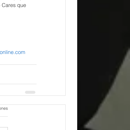
o Cares que 
online.com
iones