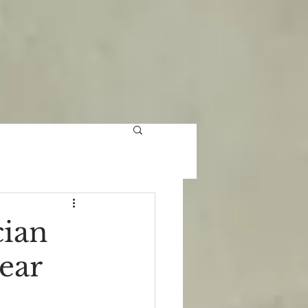
cian
ear