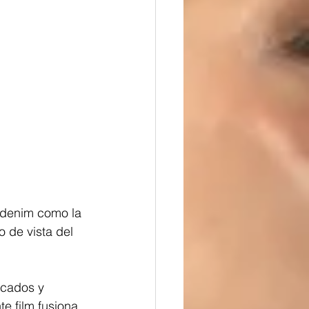
l denim como la 
o de vista del 
icados y 
te film fusiona 