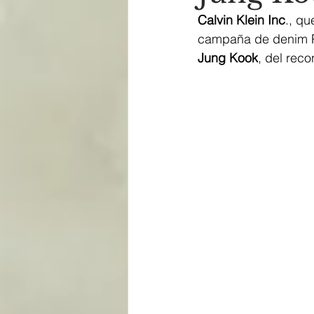
Calvin Klein Inc
., q
campaña de denim Pr
Jung Kook
, del rec