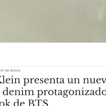
min de lectura
Klein presenta un nue
o denim protagonizad
ok de BTS