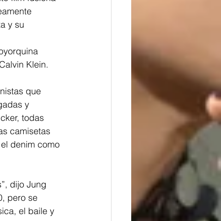
neamente 
a y su 
oyorquina 
Calvin Klein.
nistas que 
lgadas y 
cker, todas 
as camisetas 
 el denim como 
”, dijo Jung 
, pero se 
a, el baile y 