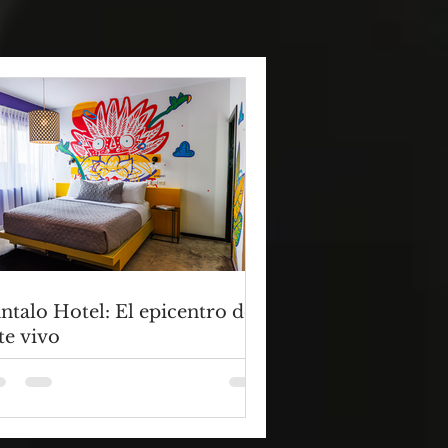
ntalo Hotel: El epicentro del
te vivo