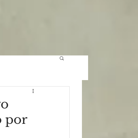
vo
o por