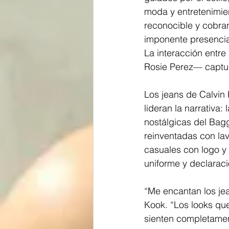
moda y entretenimie
reconocible y cobran
imponente presencia
La interacción entr
Rosie Perez— captura
Los jeans de Calvin 
lideran la narrativa:
nostálgicas del Bagg
reinventadas con lav
casuales con logo y
uniforme y declaració
“Me encantan los jea
Kook. “Los looks que
sienten completamen