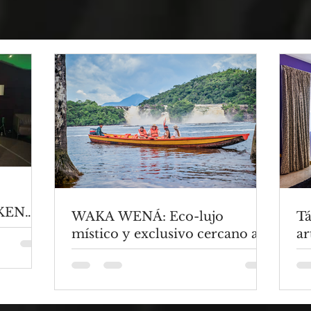
KEN
WAKA WENÁ: Eco-lujo
Tá
S
místico y exclusivo cercano a la
ar
FORMA
Laguna de Canaima