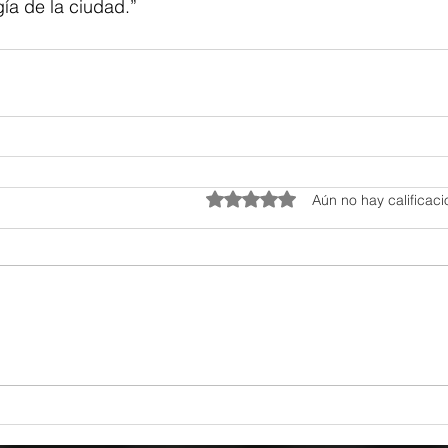
ía de la ciudad.”
Obtuvo 0 de 5 estrellas.
Aún no hay calificac