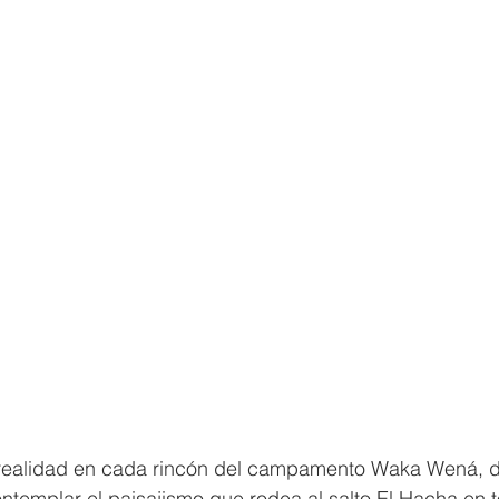
ealidad en cada rincón del campamento Waka Wená, do
ontemplar el paisajismo que rodea al salto El Hacha en 