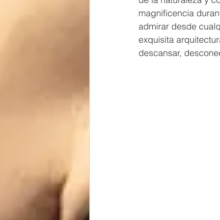
magnificencia durant
admirar desde cualq
exquisita arquitectur
descansar, desconec