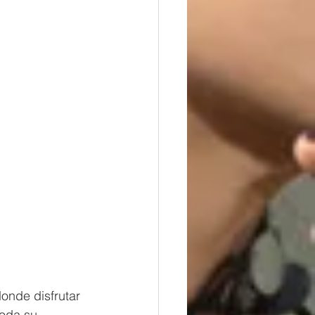
nde disfrutar 
toda su 