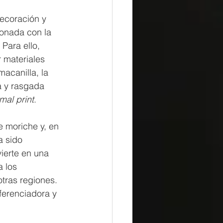
ecoración y 
ionada con la 
 Para ello, 
r materiales 
acanilla, la 
a y rasgada 
mal print
.
 moriche y, en 
a sido 
ierte en una 
 los 
tras regiones. 
ferenciadora y 