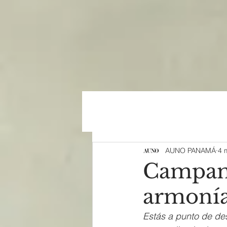
AUNO PANAMÁ
4 
Campam
armonía
Estás a punto de des