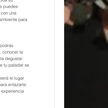
ue puedes 
 con una 
o ambiente para 
podrás 
, conocer la 
ta degustar 
e tu paladar se 
 
erá el lugar 
para enlazarte 
a experiencia 