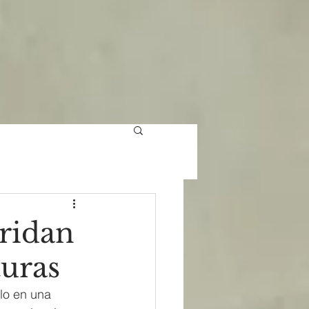
ridan
turas
lo en una 