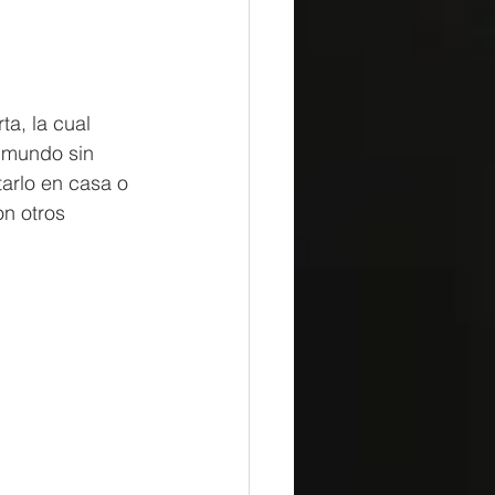
a, la cual 
l mundo sin 
arlo en casa o 
n otros 