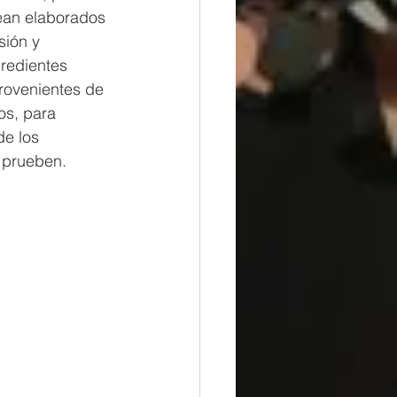
sean elaborados 
ión y 
gredientes 
provenientes de 
os, para 
de los 
s prueben.