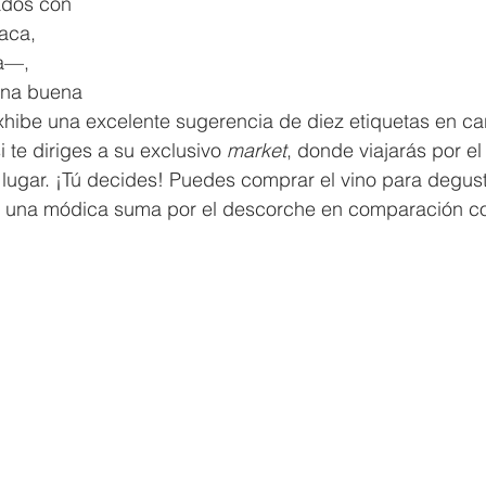
ados con 
aca, 
a—, 
na buena 
xhibe una excelente sugerencia de diez etiquetas en cart
 te diriges a su exclusivo 
market
, donde viajarás por e
 lugar. ¡Tú decides! Puedes comprar el vino para degust
 una módica suma por el descorche en comparación co