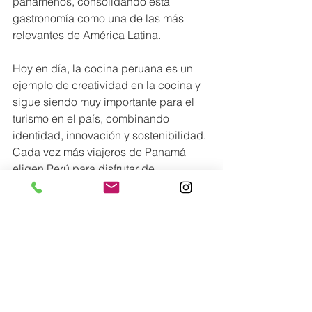
panameños, consolidando esta 
gastronomía como una de las más 
relevantes de América Latina.
Hoy en día, la cocina peruana es un 
ejemplo de creatividad en la cocina y 
sigue siendo muy importante para el 
turismo en el país, combinando 
identidad, innovación y sostenibilidad. 
Cada vez más viajeros de Panamá 
eligen Perú para disfrutar de 
experiencias gastronómicas que 
combinan el sabor con la historia, el 
lugar y la cultura. La conexión directa 
entre Ciudad de Panamá y Lima hace 
que estos viajes sean más fáciles, en 
una región donde la comida se ha 
vuelto una gran razón para explorar 
nuevos lugares.