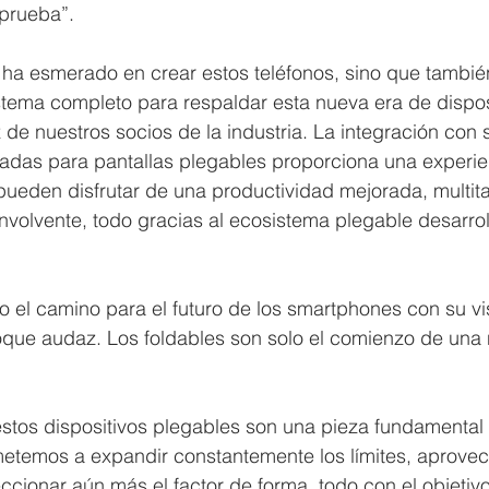
 prueba”.
ha esmerado en crear estos teléfonos, sino que tambié
tema completo para respaldar esta nueva era de disposi
 de nuestros socios de la industria. La integración con s
adas para pantallas plegables proporciona una experien
pueden disfrutar de una productividad mejorada, multitar
nvolvente, todo gracias al ecosistema plegable desarrol
 el camino para el futuro de los smartphones con su vi
oque audaz. Los foldables son solo el comienzo de una 
tos dispositivos plegables son una pieza fundamental 
etemos a expandir constantemente los límites, aprovec
ccionar aún más el factor de forma, todo con el objetivo