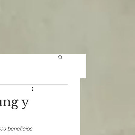
ung y
yos beneficios 