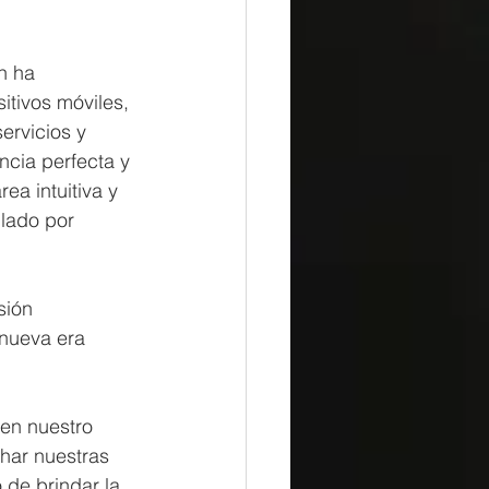
n ha 
tivos móviles, 
ervicios y 
cia perfecta y 
ea intuitiva y 
lado por 
sión 
nueva era 
en nuestro 
har nuestras 
 de brindar la 