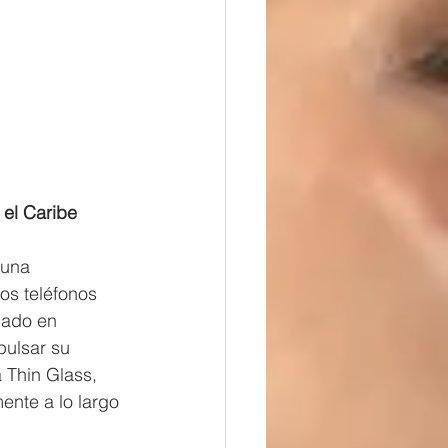
 el Caribe
 una 
os teléfonos 
cado en 
pulsar su 
 Thin Glass, 
ente a lo largo 