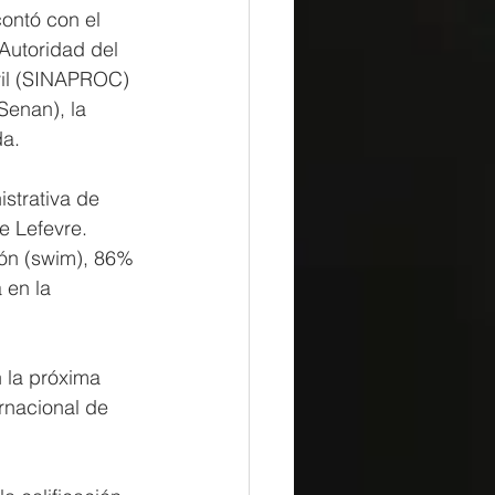
contó con el 
Autoridad del 
ivil (SINAPROC) 
Senan), la 
a. 
strativa de 
e Lefevre.
ión (swim), 86% 
 en la 
 la próxima 
rnacional de 