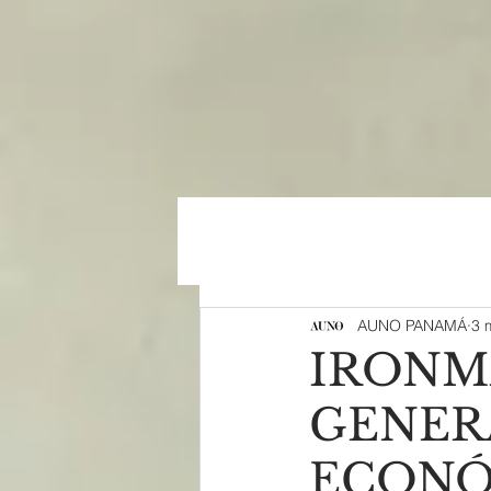
AUNO PANAMÁ
3 
IRONMA
GENER
ECONÓ