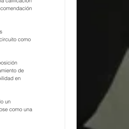
a calificación 
 recomendación 
s 
circuito como 
osición 
namiento de 
ilidad en 
o un 
ndose como una 