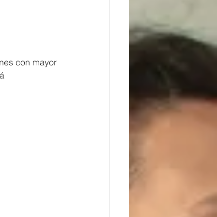
ones con mayor 
má