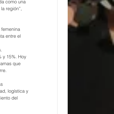
ida como una 
la región”, 
n femenina 
a entre el 
 
.
% y 15%. Hoy 
gramas que 
rre.
as 
d, logística y 
iento del 