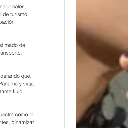
rnacionales, 
l de turismo 
pación 
stimado de 
ransporte, 
siderando que, 
Panamá y viaja 
nte flujo 
uestra cómo el 
ntes, dinamizar 