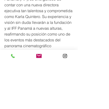
contar con una nueva directora 
ejecutiva tan talentosa y comprometida 
como Karla Quintero. Su experiencia y 
visión sin duda llevarán a la fundación 
y al IFF Panamá a nuevas alturas, 
reafirmando su posición como uno de 
los eventos más destacados del 
panorama cinematográfico 
internacional.
 Este año, el Festival Internacional de 
Cine de Panamá celebra su 
duodécima edición, y promete superar 
todas las expectativas con una 
programación excepcional, que sus 
asistentes podrán disfrutar del 1 al 3 
de diciembre.
#CINEESVIDA