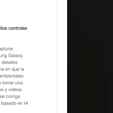
os controles 
apturar 
ung Galaxy, 
 detalles 
ma en que la 
ambientales. 
o tomar una 
s y videos 
se corrige 
 basado en IA 