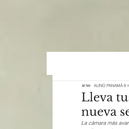
AUNO PANAMÁ
8 
Lleva tu
nueva s
La cámara más avanz