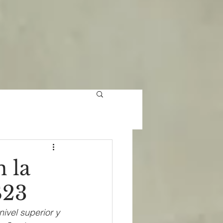
n la
S23
vel superior y 