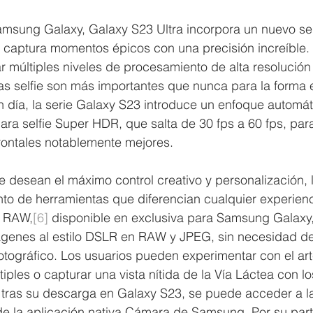
msung Galaxy, Galaxy S23 Ultra incorpora un nuevo se
captura momentos épicos con una precisión increíble. Ut
r múltiples niveles de procesamiento de alta resolución 
s selfie son más importantes que nunca para la forma 
día, la serie Galaxy S23 introduce un enfoque automáti
ra selfie Super HDR, que salta de 30 fps a 60 fps, par
rontales notablemente mejores.
e desean el máximo control creativo y personalización, l
to de herramientas que diferencian cualquier experienci
t RAW,
[6]
 disponible en exclusiva para Samsung Galaxy,
mágenes al estilo DSLR en RAW y JPEG, sin necesidad de
tográfico. Los usuarios pueden experimentar con el arte
iples o capturar una vista nítida de la Vía Láctea con lo
, tras su descarga en Galaxy S23, se puede acceder a l
e la aplicación nativa Cámara de Samsung. Por su part