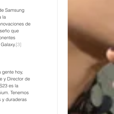
 de Samsung 
 la 
nnovaciones de 
iseño que 
onentes 
 Galaxy.
[3]
a gente hoy, 
e y Director de 
S23 es la 
mium. Tenemos 
s y duraderas 