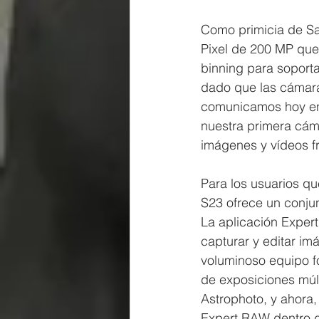
Como primicia de Sa
Pixel de 200 MP que 
binning para soporta
dado que las cámara
comunicamos hoy en 
nuestra primera cáma
imágenes y vídeos f
Para los usuarios qu
S23 ofrece un conjun
La aplicación Exper
capturar y editar i
voluminoso equipo fo
de exposiciones múlt
Astrophoto, y ahora
Expert RAW dentro d