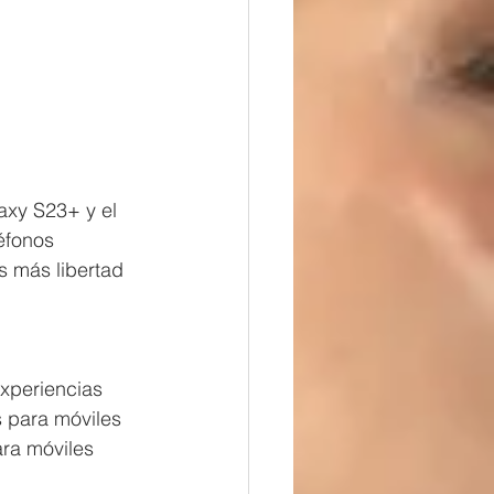
axy S23+ y el 
éfonos 
 más libertad 
 
xperiencias 
s para móviles 
ara móviles 