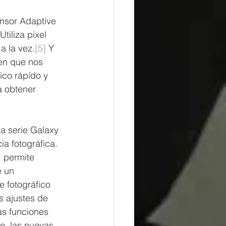
nsor Adaptive 
iliza pixel 
a la vez.
[5]
 Y 
en que nos 
co rápido y 
a obtener 
a serie Galaxy 
a fotográfica. 
 permite 
 un 
 fotográfico 
s ajustes de 
as funciones 
e, las nuevas 