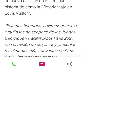
un nuevo capítulo en la contínua 
historia de cómo la "Victoria viaja en 
Louis Vuitton".
“Estamos honrados y extremadamente 
orgullosos de ser parte de los Juegos 
Olímpicos y Paralímpicos París 2024 
con la misión de empacar y presentar 
los símbolos más relevantes de París 
2024:  las medallas para los 
victoriosos y las antorchas que 
llevarán la llama Olímpica.  Por más de 
170 años, Louis Vuitton ha creado 
baúles que representan excelencia, 
creatividad y audacia, valores que 
compartimos con los más importantes 
eventos deportivos del mundo.  Louis 
Vuitton y los Juegos Olímpicos y 
Paralímpicos París 2024 comparten 