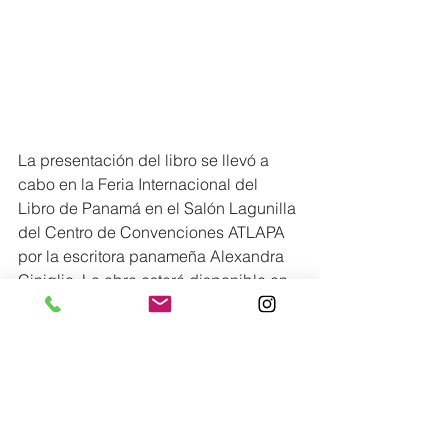
La presentación del libro se llevó a 
cabo en la Feria Internacional del 
Libro de Panamá en el Salón Lagunilla 
del Centro de Convenciones ATLAPA 
por la escritora panameña Alexandra 
Ciniglio. La obra estará disponible en 
formato físico y digital a través de 
Amazon, y próximamente en librerías 
seleccionadas.
Lo más nuevo