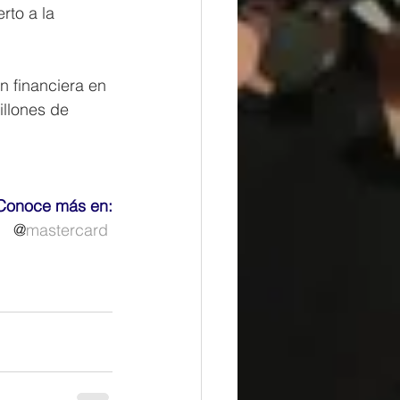
to a la 
n financiera en 
illones de 
Conoce más en:
@
mastercard