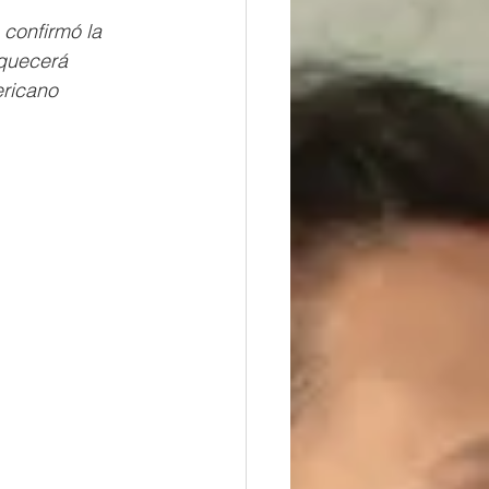
confirmó la 
iquecerá 
ericano