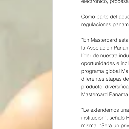
electrónico, procesad
Como parte del acue
regulaciones paname
“En Mastercard est
la Asociación Panam
líder de nuestra in
oportunidades e incl
programa global Mas
diferentes etapas de
producto, diversifi
Mastercard Panamá y
“Le extendemos una 
institución”, señaló
misma. “Será un priv