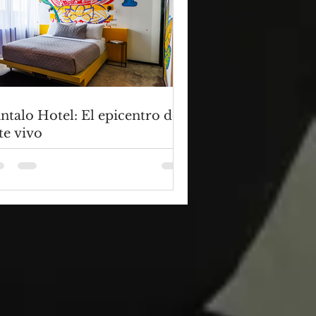
ntalo Hotel: El epicentro del
te vivo