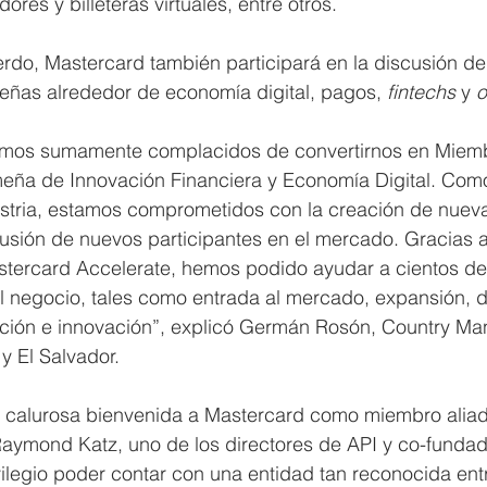
ores y billeteras virtuales, entre otros.
rdo, Mastercard también participará en la discusión de
ñas alrededor de economía digital, pagos, 
fintechs 
y 
o
amos sumamente complacidos de convertirnos en Miemb
eña de Innovación Financiera y Economía Digital. Co
dustria, estamos comprometidos con la creación de nuev
usión de nuevos participantes en el mercado. Gracias a
tercard Accelerate, hemos podido ayudar a cientos de
l negocio, tales como entrada al mercado, expansión, d
cación e innovación”, explicó Germán Rosón, Country Ma
 El Salvador.
calurosa bienvenida a Mastercard como miembro aliad
 Raymond Katz, uno de los directores de API y co-fundad
ilegio poder contar con una entidad tan reconocida ent