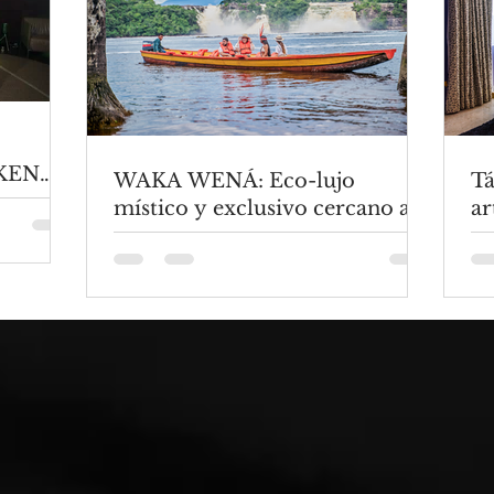
KEN
WAKA WENÁ: Eco-lujo
Tá
S
místico y exclusivo cercano a la
ar
FORMA
Laguna de Canaima