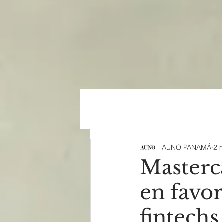
AUNO PANAMÁ
2 
Masterc
en favor
fintech