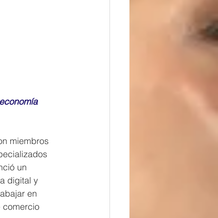
 economía 
con miembros 
pecializados 
nció un 
 digital y 
abajar en 
e comercio 