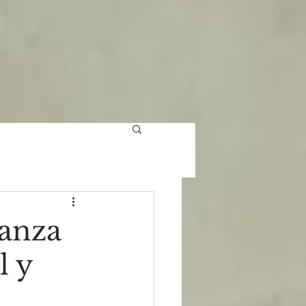
ianza
l y