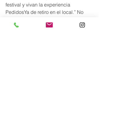
festival y vivan la experiencia 
PedidosYa de retiro en el local.” No 
pierdas la oportunidad de ser parte de 
esta celebración única en la historia 
cervecera regional. Asegura tu 
asistencia, explora nuevos sabores y 
únete a la celebración de una década 
de pasión cervecera en el Micro Brew 
Fest. 
Para más información sobre el 
MicroBrew Fest y para adquirir tus 
boletos, visítanos en: 
https://microbrewfestpanama.com
, 
IG:@microbrewfestpanama o 
escríbenos a 
info@microbrewfestpanama.com
.
Lo más nuevo