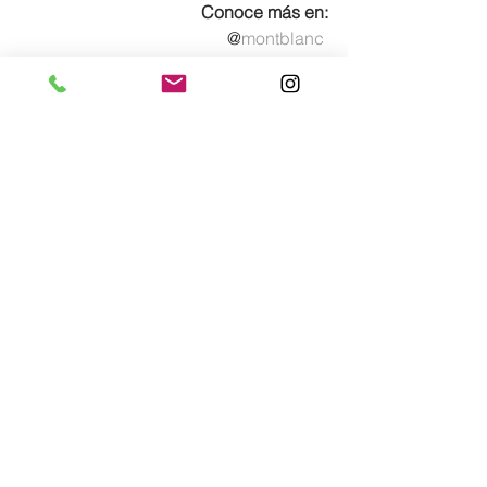
Conoce más en:
@
montblanc
Lo más nuevo
Comentarios
0.0 / 5 (0)
Comentar y calificar...