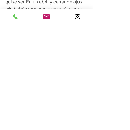
quise ser. En un abrir y cerrar de ojos, 
mis bebés crecerán y volveré a tener 
más tiempo para mí. Aprovecho la 
hermosa oportunidad que la vida me 
ha dado para disfrutarlos en todo 
momento. La felicidad es algo que se 
construye a diario: habrá días buenos 
y otros no tanto, pero si esto es lo que 
más te llena y te hace sentir realizada, 
sigue por ese camino. ¡Simplemente 
escucha tu corazón!”.
Conoce más de ella en:
@
nadyahendricks
Mamás AUNO
Edición 37