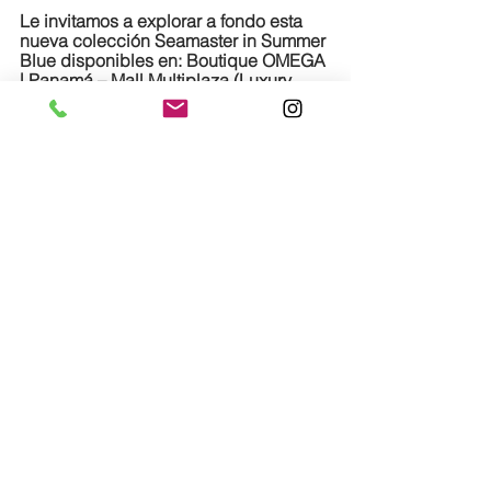
Le invitamos a explorar a fondo esta 
nueva colección Seamaster in Summer 
Blue disponibles en: Boutique OMEGA 
| Panamá – Mall Multiplaza (Luxury 
Avenue)
Para más información:
www.omegawatches.com
Redes sociales:
@
omega 
#Seamaster
Lo más nuevo
Comentarios
0.0 / 5 (0)