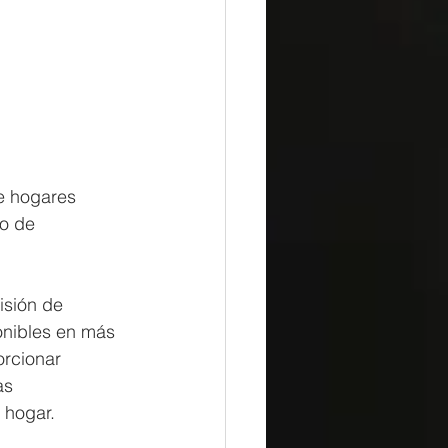
de hogares 
vo de 
isión de 
onibles en más 
orcionar 
as 
 hogar.