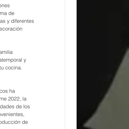
ones 
ama de 
s y diferentes 
ecoración 
milia 
atemporal y 
tu cocina.
cos ha 
me 2022, la 
idades de los 
venientes, 
roducción de 