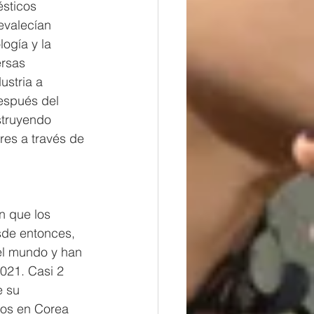
sticos 
evalecían 
ogía y la 
ersas 
ustria a 
después del 
truyendo 
es a través de 
n que los 
sde entonces, 
el mundo y han 
021. Casi 2 
 su 
dos en Corea 