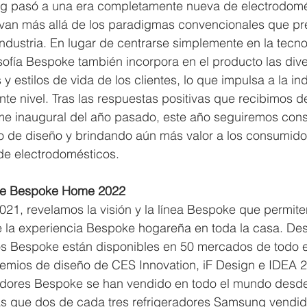
g pasó a una era completamente nueva de electrodomé
van más allá de los paradigmas convencionales que pr
industria. En lugar de centrarse simplemente en la tecnol
losofía Bespoke también incorpora en el producto las div
 estilos de vida de los clientes, lo que impulsa a la ind
ente nivel. Tras las respuestas positivas que recibimos 
e inaugural del año pasado, este año seguiremos cons
o de diseño y brindando aún más valor a los consumidor
de electrodomésticos.
 de Bespoke Home 2022
1, revelamos la visión y la línea Bespoke que permite
de la experiencia Bespoke hogareña en toda la casa. De
os Bespoke están disponibles en 50 mercados de todo 
remios de diseño de CES Innovation, iF Design e IDEA 2
radores Bespoke se han vendido en todo el mundo desde
as que dos de cada tres refrigeradores Samsung vendi