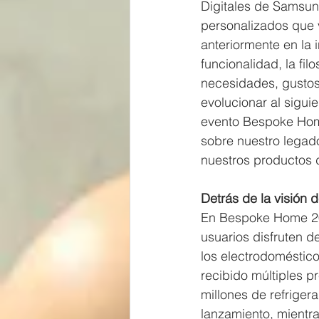
Digitales de Samsun
personalizados que 
anteriormente en la 
funcionalidad, la fi
necesidades, gustos y
evolucionar al sigui
evento Bespoke Hom
sobre nuestro legad
nuestros productos 
Detrás de la visión
En Bespoke Home 202
usuarios disfruten 
los electrodoméstic
recibido múltiples p
millones de refrige
lanzamiento, mientr