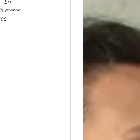
. En 
de meros 
ias