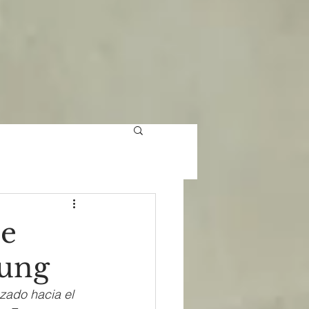
de
ung
zado hacia el 