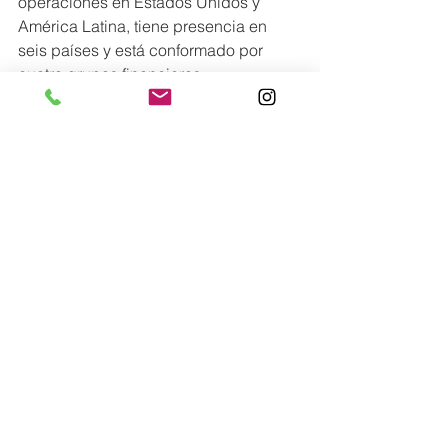
operaciones en Estados Unidos y 
América Latina, tiene presencia en 
seis países y está conformado por 
cuatro grupos financieros 
independientes: Banesco USA 
(Florida, Estados Unidos), Banesco 
Panamá, Banesco República 
Dominicana y Banesco Venezuela.
Conoce más en:
@
banescopanama
Lo más nuevo
Comentarios
0.0 / 5 (0)