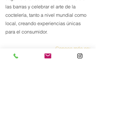
las barras y celebrar el arte de la 
coctelería, tanto a nivel mundial como 
local, creando experiencias únicas 
para el consumidor.
Conoce más en:
diageo
Lo más nuevo
Comentarios
0.0 / 5 (0)