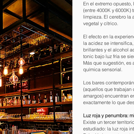
En el extremo opuesto, 
(entre 4000K y 6000K) t
limpieza. El cerebro la 
vegetal y cítrico.
El efecto en la experien
la acidez se intensifica
brillantes y el alcohol
tonic bajo luz fría se s
Más que sugestión, es 
química sensorial.
Los bares contemporáne
(aquellos que trabajan 
amargos) encuentran en 
exactamente lo que des
Luz roja y penumbra: mi
Existe un tercer territo
estudiado: la luz roja 