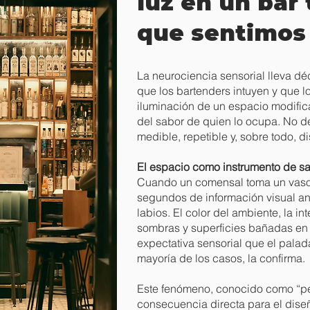
luz en un bar
que sentimos 
La neurociencia sensorial lleva
que los bartenders intuyen y que lo
iluminación de un espacio modific
del sabor de quien lo ocupa. No d
medible, repetible y, sobre todo, d
El espacio como instrumento de s
Cuando un comensal toma un vaso,
segundos de información visual an
labios. El color del ambiente, la in
sombras y superficies bañadas en l
expectativa sensorial que el palad
mayoría de los casos, la confirma.
Este fenómeno, conocido como “per
consecuencia directa para el dise