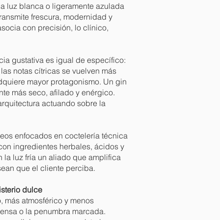
la luz blanca o ligeramente azulada
ransmite frescura, modernidad y
asocia con precisión, lo clínico,
cia gustativa es igual de específico:
, las notas cítricas se vuelven más
 adquiere mayor protagonismo. Un gin
iente más seco, afilado y enérgico.
arquitectura actuando sobre la
os enfocados en coctelería técnica
con ingredientes herbales, ácidos y
la luz fría un aliado que amplifica
ean que el cliente perciba.
sterio dulce
rio, más atmosférico y menos
intensa o la penumbra marcada.