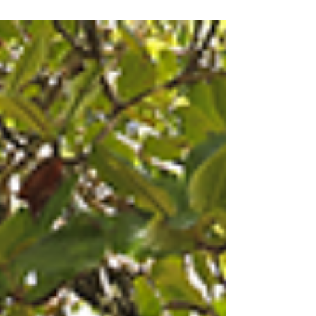
cada vez más personas están optando por
una pausa consciente. Un espacio interior
donde ya no se busca solo calmar síntomas,
sino comprender el lenguaje silencioso del
cuerpo, las emociones y el alma. Es allí
donde emerge con fuerza una nueva
filosofía: la tendencia holística bioemocional
Carlos Gustavo Villamor. Fotos por cortesía
de la marca Más que una corriente pasajera,
se trata de un movimi