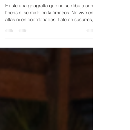
Latinoamérica
Existe una geografía que no se dibuja con
líneas ni se mide en kilómetros. No vive en
atlas ni en coordenadas. Late en susurros,
se expande en pausas, respira en lo
invisible. Es el mapa del alma de una región
que despierta, donde el bienestar deja de
ser privilegio y se convierte en regreso
Carlos Gustavo Villamor. Fotos por cortesía
de la marca Latinoamérica abre los ojos a
una espiritualidad encarnada, cercana,
vibrante. En medio del estruendo global,
emergen voces que n