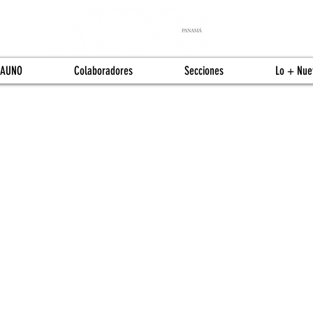
 AUNO
Colaboradores
Secciones
Lo + Nue