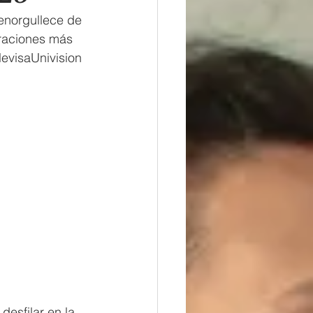
enorgullece de 
braciones más 
levisaUnivision
esfilar en la 