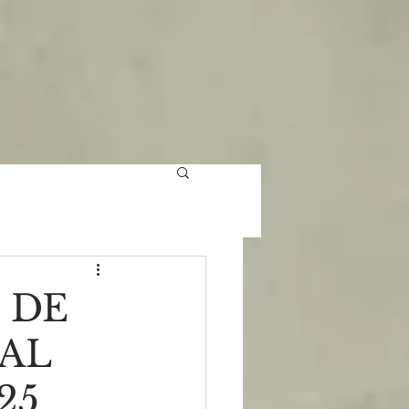
 DE
IAL
25