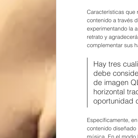
Características que r
contenido a través d
experimentando la ad
retrato y agradecer
complementar sus há
Hay tres cual
debe consider
de imagen QLE
horizontal tra
oportunidad 
Específicamente, en 
contenido diseñado b
música. En el modo h