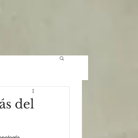
ás del
cnología 