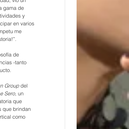
dad, vio un 
ia gama de 
tividades y 
cipar en varios 
ímpetu me 
toria!”.
sofía de 
ncias -tanto 
ucto. 
gn Group
 del 
e Sero
, un 
toria que 
as que brindan 
rtical como 