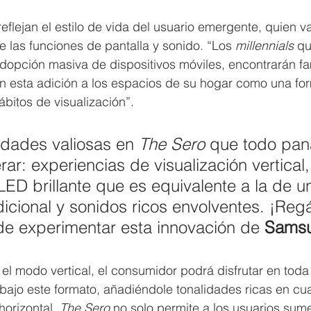
eflejan el estilo de vida del usuario emergente, quien va
e las funciones de pantalla y sonido. “Los 
millennials
 qu
opción masiva de dispositivos móviles, encontrarán fam
án esta adición a los espacios de su hogar como una fo
bitos de visualización”.
idades valiosas en 
The Sero
 que todo pa
ar: experiencias de visualización vertical,
D brillante que es equivalente a la de un 
dicional y sonidos ricos envolventes. ¡Regá
de experimentar esta innovación de 
Sams
el modo vertical, el consumidor podrá disfrutar en toda 
ajo este formato, añadiéndole tonalidades ricas en cua
orizontal, 
The Sero
 no solo permite a los usuarios sume