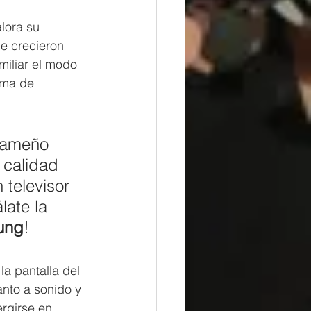
lora su 
e crecieron 
iliar el modo 
rma de 
nameño 
 calidad 
televisor 
late la 
ung
!
la pantalla del 
nto a sonido y 
rgirse en 