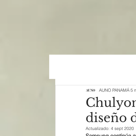
AUNO PANAMÁ
5 
Chulyon
diseño 
Actualizado:
4 sept 2020
Samsung continúa av