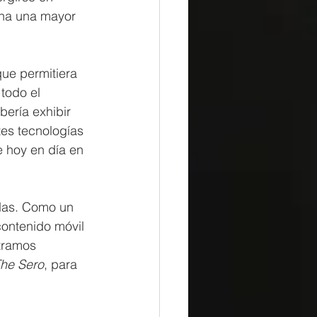
ona una mayor 
ue permitiera 
todo el 
ería exhibir 
es tecnologías 
e hoy en día en 
das. Como un 
contenido móvil 
tramos 
he Sero
, para 