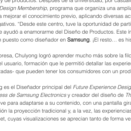
 y de productos. Después de la universidad, por casuali
Design Membership
, programa que organiza una ampl
 mejorar el conocimiento previo, aplicando diversas ac
tivos. “Desde este centro, tuve la oportunidad de parti
me ayudó a enamorarme del Diseño de Productos. Este 
un puesto como diseñador en 
Samsung
. ¡El resto… es his
presa, Chulyong logró aprender mucho más sobre la filo
 usuario, formación que le permitió detallar las experie
zadas- que pueden tener los consumidores con un prod
 es el Diseñador principal del 
Future Experience Desi
ness de Samsung Electronics
 y creador del diseño de 
Th
ve para adaptarse a su contenido, con una pantalla gira
ón la proyección tradicional y, a la vez, las experienci
let, cuyas visualizaciones se aprecian tanto de forma ve