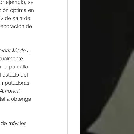
or ejemplo, se 
ción óptima en 
v de sala de 
decoración de 
ient Mode+
, 
tualmente 
 la pantalla 
l estado del 
computadoras 
Ambient 
talla obtenga 
 de móviles 
 