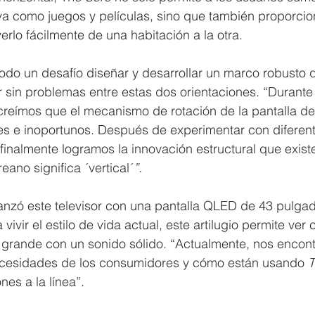
iva como juegos y películas, sino que también proporci
erlo fácilmente de una habitación a la otra.
odo un desafío diseñar y desarrollar un marco robusto q
r sin problemas entre estas dos orientaciones. “Durante 
reímos que el mecanismo de rotación de la pantalla deb
es e inoportunos. Después de experimentar con diferent
 finalmente logramos la innovación estructural que exist
eano significa ´vertical´
”
.
lanzó este televisor con una pantalla QLED de 43 pulga
ivir el estilo de vida actual, este artilugio permite ver 
 grande con un sonido sólido. “Actualmente, nos encon
ecesidades de los consumidores y cómo están usando 
T
nes a la línea”.