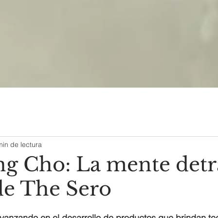
min de lectura
g Cho: La mente detr
de The Sero
anzando en el desarrollo de productos que brindan te