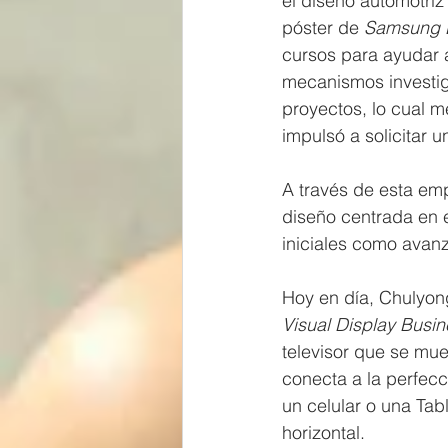
el diseño automotriz
póster de 
Samsung 
cursos para ayudar a
mecanismos investiga
proyectos, lo cual 
impulsó a solicitar 
A través de esta em
diseño centrada en el
iniciales como avan
Hoy en día, Chulyong
Visual Display Busi
televisor que se mue
conecta a la perfecci
un celular o una Tab
horizontal. 