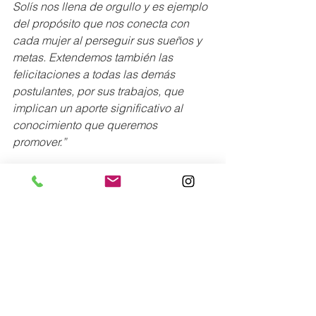
Solís nos llena de orgullo y es ejemplo 
del propósito que nos conecta con 
cada mujer al perseguir sus sueños y 
metas. Extendemos también las 
felicitaciones a todas las demás 
postulantes, por sus trabajos, que 
implican un aporte significativo al 
conocimiento que queremos 
promover.”
L´Oréal busca con este premio, no 
solo el merecido reconocimiento de la 
ganadora, sino promover una cultura 
local que abra más espacios a la 
mujer científica panameña, en los 
cuales pueda desarrollar una carrera 
sin barreras y limitaciones, compatible 
con sus otros roles como mujer. 