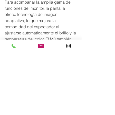
Para acompañar la amplia gama de 
funciones del monitor, la pantalla 
ofrece tecnología de imagen 
adaptativa, lo que mejora la 
comodidad del espectador al 
ajustarse automáticamente el brillo y la 
temperatura del color. El M8 también 
incluye un soporte de altura ajustable 
(HAS) y función de inclinación, lo que 
permite a los usuarios encontrar la 
posición perfecta para cada proyecto, 
noche de cine o sesión de estudio.
El Smart Monitor M8 ganó los Premios 
CES Innovation Awards Honoree de la 
CTA (Asociación de Tecnología del 
Consumidor) en reconocimiento a una 
amplia gama de sus tecnologías de 
visualización.