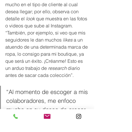
mucho en el tipo de cliente al cual 
desea llegar; por ello, observa con 
detalle el 
look
 que muestra en las fotos 
o videos que sube al Instagram. 
“También, por ejemplo, si veo que mis 
seguidores le dan muchos
 likes
 a un 
atuendo de una determinada marca de 
ropa, lo consigo para mi boutique, ya 
que será un éxito. ¡Créanme! Esto es 
un arduo trabajo de 
research
 diario 
antes de sacar cada colección”.
“Al momento de escoger a mis 
colaboradores, me enfoco 
mucho en su deseo de crecer, 
además de sus actitudes y 
aptitudes. Para mí, una 