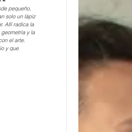
esde pequeño, 
n solo un lápiz 
 Allí radica la 
 geometría y la 
n el arte. 
o y que 