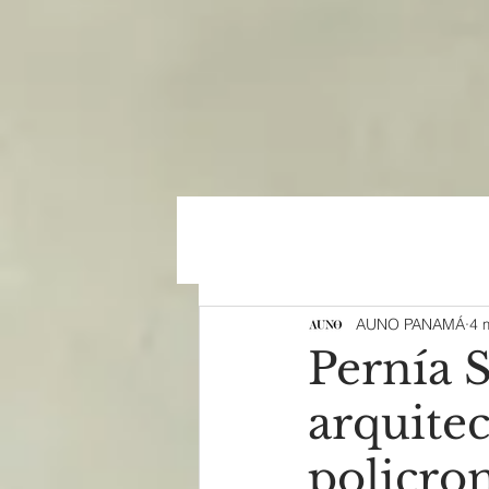
AUNO PANAMÁ
4 
Pernía S
arquitec
policro