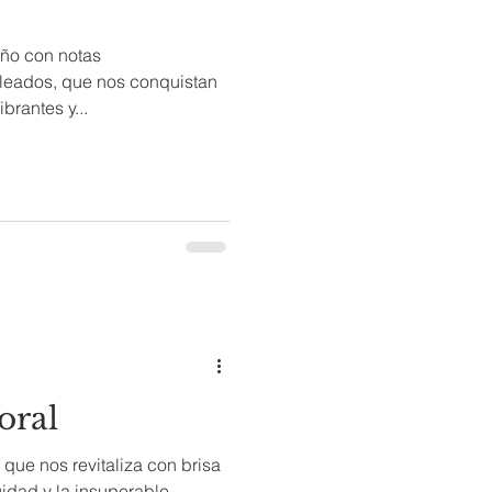
año con notas
oleados, que nos conquistan
brantes y...
oral
que nos revitaliza con brisa
uidad y la insuperable