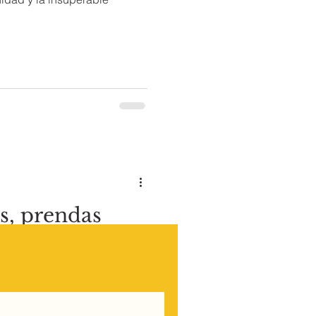
s, prendas
sutería de
toño-invierno, sin duda,
 concreto para que el street