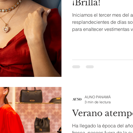
¡Brilla!
Iniciamos el tercer mes del 
resplandecientes de días s
para enaltecer vestimentas vi
AUNO PANAMÁ
3 min de lectura
Verano atemp
Ha llegado la época del año 
fresca, paseos fuera de la c