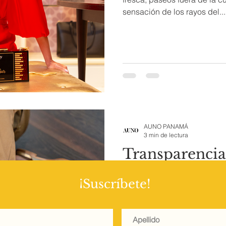
sensación de los rayos del...
AUNO PANAMÁ
3 min de lectura
Transparencia
metálicas y bi
¡Suscríbete!
impacto
El cambio de temporada al o
abrió puertas a pasarelas de