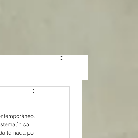
contemporáneo. 
istemaúnico 
enda tomada por 