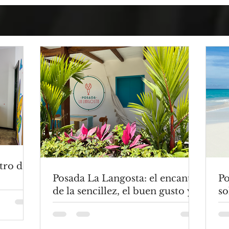
tro del
Posada La Langosta: el encanto
Po
de la sencillez, el buen gusto y
so
el confort en Los Roques