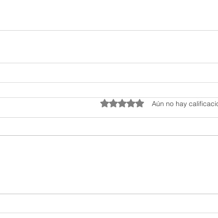
Obtuvo 0 de 5 estrellas.
Aún no hay calificac