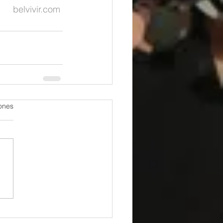
belvivir.com
iones