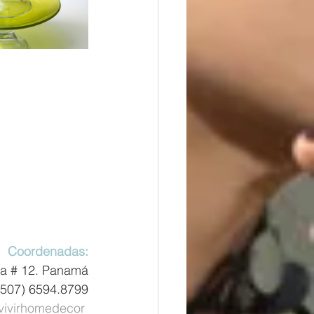
Coordenadas:
asa # 12. Panamá
+507) 6594.8799
vivirhomedecor