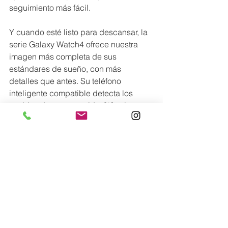
seguimiento más fácil. 
Y cuando esté listo para descansar, la 
serie Galaxy Watch4 ofrece nuestra 
imagen más completa de sus 
estándares de sueño, con más 
detalles que antes. Su teléfono 
inteligente compatible detecta los 
sonidos de sus ronquidos
[8]
, mientras 
que su reloj inteligente mide su nivel 
de oxígeno en sangre cuando 
duerme4. Junto con las Puntuaciones 
de Sueño avanzadas, puede aprender 
más sobre sus estándares de sueño 
para que descanse mejor.
Conoce más en:
@
samsunglatin
Lo más nuevo