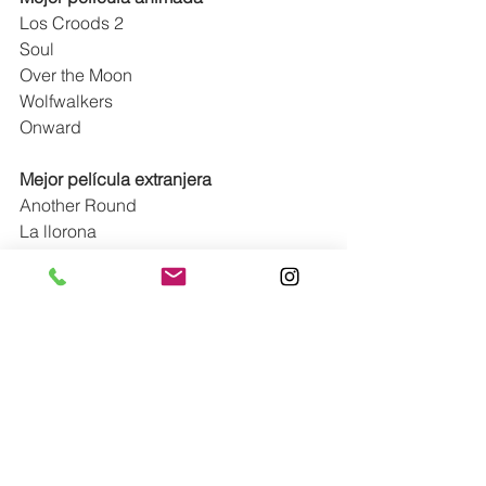
Los Croods 2
Soul
Over the Moon
Wolfwalkers
Onward
Mejor película extranjera
Another Round
La llorona
La vita davanti a sé
Minari
Entre nosotras
Mejor serie drama
The Crown
The Mandalorian
Lovecraft Country
Ozark