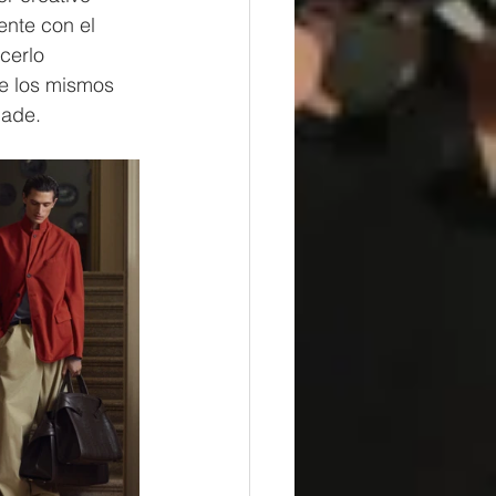
nte con el 
cerlo 
e los mismos 
ñade.