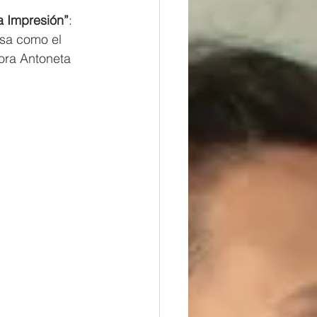
a Impresión”
: 
asa como el 
tora Antoneta 