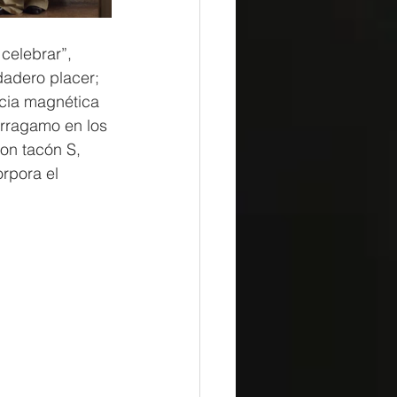
celebrar”, 
dadero placer; 
ncia magnética 
rragamo en los 
on tacón S, 
rpora el 