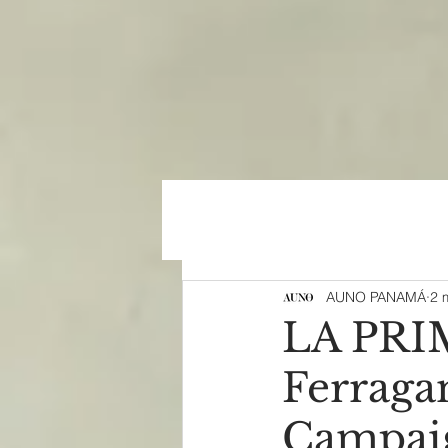
AUNO PANAMÁ
2 
LA PRI
Ferrag
Campai