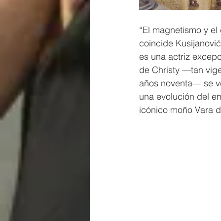
“El magnetismo y el 
coincide Kusijanović
es una actriz excep
de Christy —tan vig
años noventa— se ve 
una evolución del em
icónico moño Vara d