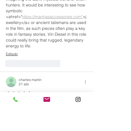
hunters. It would be interesting to see how 
symbolic 
<ahref="
https://manhasaccessories.com"
>j
ewellery</a> or ancient talismans are used 
in the film, as such pieces often play a key 
role in fantasy stories. Vin Diesel in this role 
could really bring that rugged, legendary 
energy to life.
Editado
Me gusta
Reaccionar
charles martin
21 abr
Obtuvo 4 de 5 estrellas.
A perfect pairing—Lily Collins truly 
embodies the elegance and modern 
charm that luxury jewellery houses aim for. 
Her association with Cartier highlights how 
timeless craftsmanship meets 