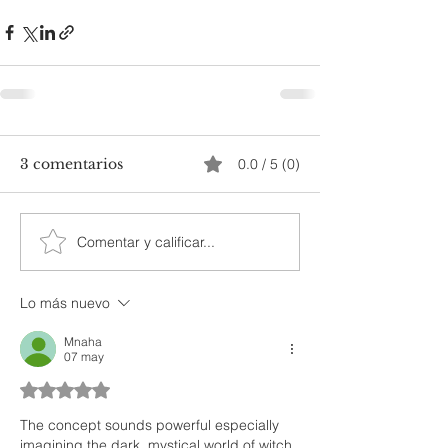
3 comentarios
0.0 / 5 (0)
Comentar y calificar...
Lo más nuevo
Mnaha
07 may
Obtuvo 5 de 5 estrellas.
The concept sounds powerful especially 
imagining the dark, mystical world of witch 