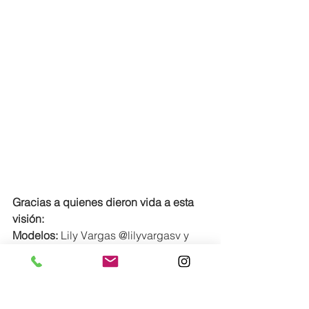
Gracias a quienes dieron vida a esta 
visión:
Modelos:
 Lily Vargas @lilyvargasv y 
Erica Fernández @erica.fv12
Fotografía:
 @zoomfotop
Locación:
 La Biblioteca del 
Parlamento Latinoamericano y 