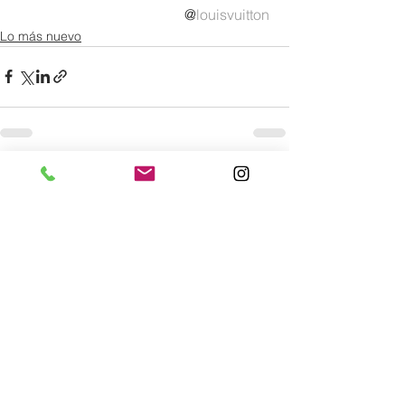
 @
louisvuitton
Lo más nuevo
Comentarios
0.0 / 5 (0)
Comentar y calificar...