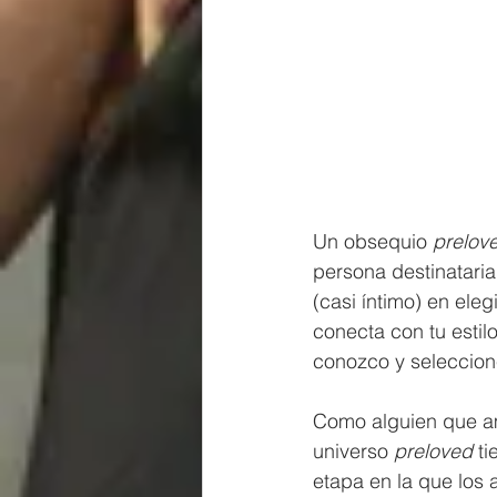
Un obsequio
 prelov
persona destinataria
(casi íntimo) en eleg
conecta con tu estil
conozco y seleccioné
Como alguien que ama
universo 
preloved
 t
etapa en la que los 