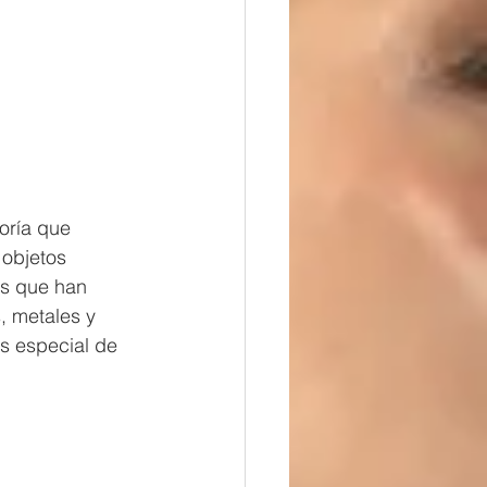
oría que 
 objetos 
os que han 
, metales y 
s especial de 