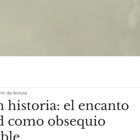
min de lectura
 historia: el encanto
d como obsequio
able