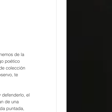
nemos de la 
go poético 
de colección 
servo, te 
 defenderlo, el 
an de una 
ada puntada, 