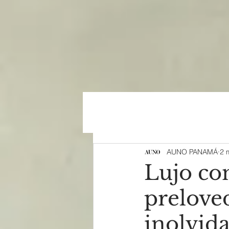
AUNO PANAMÁ
2 
Lujo con
prelove
inolvid