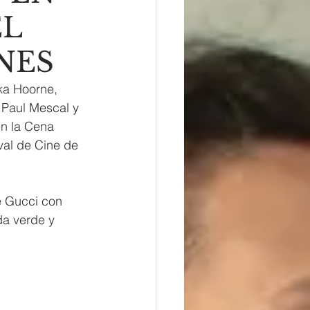
EL
NES
ka Hoorne, 
 Paul Mescal y 
n la Cena 
val de Cine de 
e Gucci con 
a verde y 