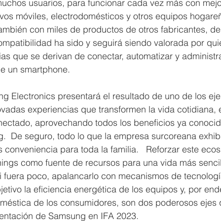
muchos usuarios, para funcionar cada vez más con mejo
ivos móviles, electrodomésticos y otros equipos hogareñ
también con miles de productos de otros fabricantes, d
compatibilidad ha sido y seguirá siendo valorada por qu
ias que se derivan de conectar, automatizar y administr
de un smartphone. 
 Electronics presentará el resultado de uno de los eje
vadas experiencias que transformen la vida cotidiana,
onectado, aprovechando todos los beneficios ya conocid
  De seguro, todo lo que la empresa surcoreana exhiba
 conveniencia para toda la familia.   Reforzar este eco
ings como fuente de recursos para una vida más sencilla
si fuera poco, apalancarlo con mecanismos de tecnologí
tivo la eficiencia energética de los equipos y, por ende
méstica de los consumidores, son dos poderosos ejes 
esentación de Samsung en IFA 2023.  