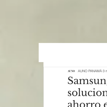
AUNO PANAMÁ
3 
Samsung
solucion
ahorro e