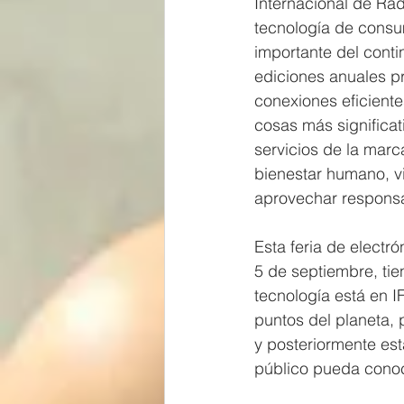
Internacional de Rad
tecnología de cons
importante del conti
ediciones anuales p
conexiones eficiente
cosas más significat
servicios de la marc
bienestar humano, v
aprovechar responsa
Esta feria de electró
5 de septiembre, tien
tecnología está en I
puntos del planeta,
y posteriormente est
público pueda conoc