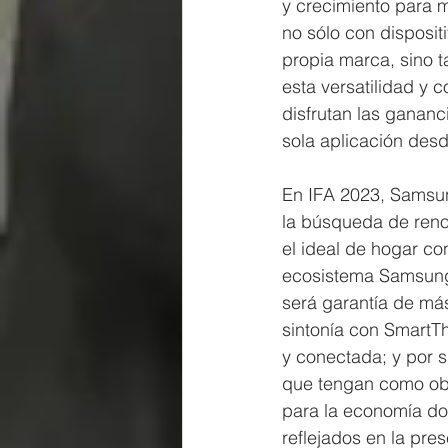
y crecimiento para 
no sólo con disposit
propia marca, sino 
esta versatilidad y 
disfrutan las gananc
sola aplicación des
En IFA 2023, Samsung
la búsqueda de reno
el ideal de hogar c
ecosistema Samsung.
será garantía de más
sintonía con SmartTh
y conectada; y por 
que tengan como obje
para la economía do
reflejados en la pr