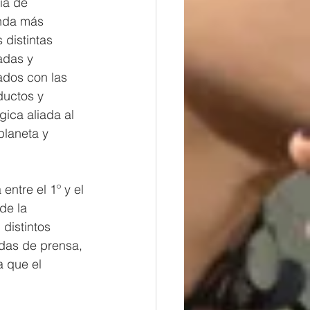
ia de 
nda más 
distintas 
adas y 
ados con las 
ductos y 
ica aliada al 
laneta y 
entre el 1º y el 
de la 
distintos 
das de prensa, 
a que el 
 