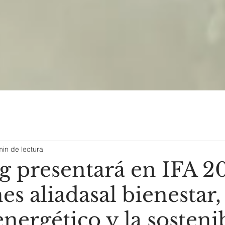
min de lectura
 presentará en IFA 2
es aliadasal bienestar,
nergético y la sosteni