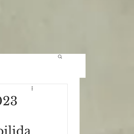
023
bilida