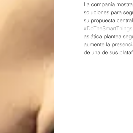
La compañía mostrará
soluciones para segu
su propuesta central 
#DoTheSmartThings
asiática plantea seg
aumente la presencia 
de una de sus plata