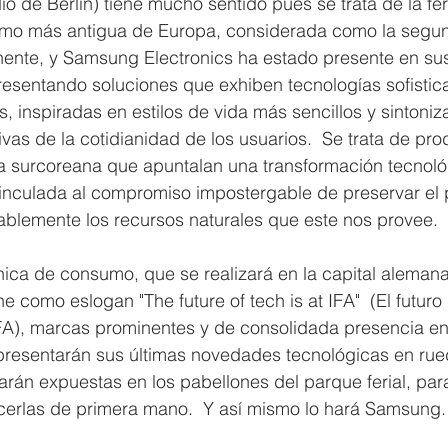
io de Berlín) tiene mucho sentido pues se trata de la fer
umo más antigua de Europa, considerada como la segu
nente, y Samsung Electronics ha estado presente en sus 
resentando soluciones que exhiben tecnologías sofistic
s, inspiradas en estilos de vida más sencillos y sintoniz
ivas de la cotidianidad de los usuarios.  Se trata de pro
a surcoreana que apuntalan una transformación tecnológ
inculada al compromiso impostergable de preservar el p
blemente los recursos naturales que este nos provee. 
nica de consumo, que se realizará en la capital alemana 
e como eslogan "The future of tech is at IFA"  (El futuro 
FA), marcas prominentes y de consolidada presencia en 
 presentarán sus últimas novedades tecnológicas en rue
arán expuestas en los pabellones del parque ferial, par
erlas de primera mano.  Y así mismo lo hará Samsung.