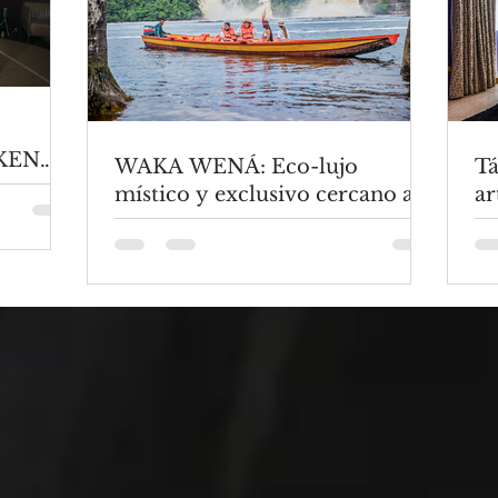
KEN
WAKA WENÁ: Eco-lujo
Tá
S
místico y exclusivo cercano a la
ar
FORMA
Laguna de Canaima