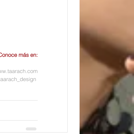
Conoce más en:
ww.taarach.com
taarach_design