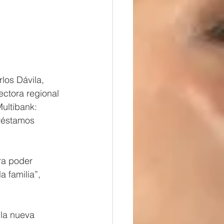
los Dávila, 
ectora regional 
ultibank: 
réstamos 
ra poder 
 familia”, 
 la nueva 