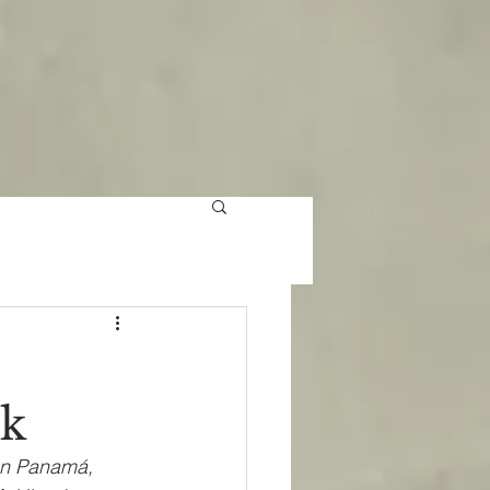
nk
en Panamá, 