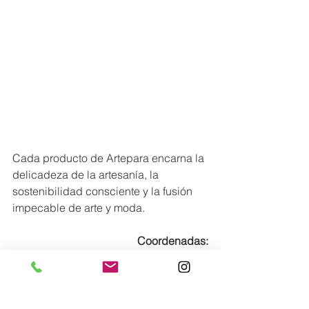
Cada producto de Artepara encarna la 
delicadeza de la artesanía, la 
sostenibilidad consciente y la fusión 
impecable de arte y moda.
Coordenadas:
Modart, PH Marbella 47
Instagram: 
@arteparadesignstore
www.
artepara.com