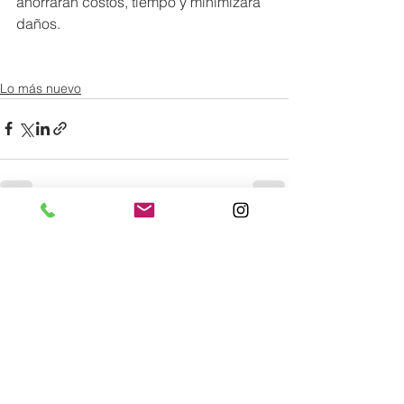
ahorrarán costos, tiempo y minimizará 
daños.
Lo más nuevo
Comentarios
0.0 / 5 (0)
Comentar y calificar...