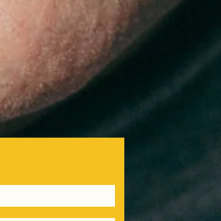
 espacio de personalización,
adores Peón Caminero, Esentium,
flejó la esencia del festival. Con
información del festival ya se
uede conocer todos los
edes sociales oficiales de
 los restaurantes participantes,
ento, Gourmet Fest Panamá inicia
romover la excelencia culinaria,
un referente gastronómico en la