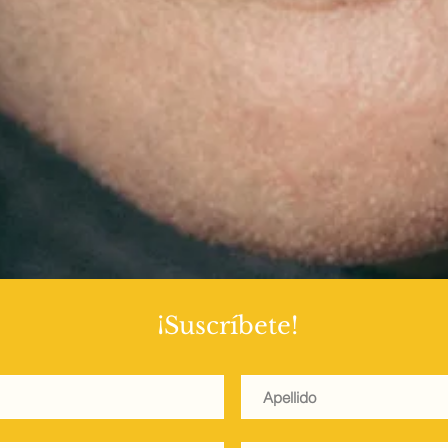
añada de música con DJ en vivo. A su vez Vélez ofreció un exclusivo
ras que los invitados pudieron degustar las bebidas de los patrocin
, Acqua Panna, S.Pellegrino y Licor 43, creando una experiencia que re
vento se marca oficialmente el inicio de esta primera edición. Toda la 
ntra disponible en www.gourmetfestpanama.com, donde el público p
urantes participantes y explorar sus menús exclusivos. Asimismo, las r
metfestpanama compartirán durante todo el festival las propuestas de
ando al público a descubrir nuevos sabores. Con este exitoso lanzami
almente un evento que busca consolidarse como una plataforma para p
sar el sector gastronómico y continuar posicionando a Panamá como 
n.
¡Suscríbete!