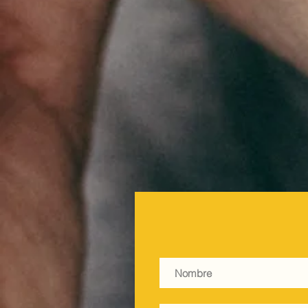
acomp
mient
Hatsu
este e
encue
resta
@gour
invit
ofici
impul
regió